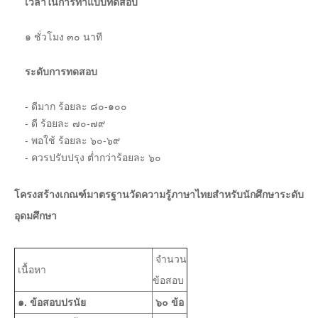
เวลาในการทำแบบทดสอบ
๑ ชั่วโมง ๓๐ นาที
ระดับการทดสอบ
- ดีมาก ร้อยละ ๘๐-๑๐๐
- ดี ร้อยละ ๗๐-๗๙
- พอใช้ ร้อยละ ๖๐-๖๙
- ควรปรับปรุง ต่ำกว่าร้อยละ ๖๐
โครงสร้างเกณฑ์มาตรฐานวัดความรู้ภาษาไทยสำหรับนักศึกษาระดับ
อุดมศึกษา
จำนวน
เนื้อหา
ข้อสอบ
๑. ข้อสอบปรนัย
๖๐ ข้อ