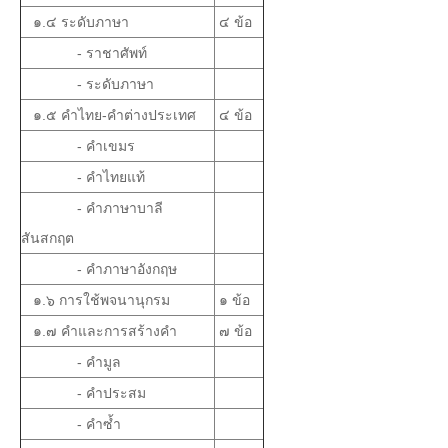
๑.๔ ระดับภาษา
๔ ข้อ
- ราชาศัพท์
- ระดับภาษา
๑.๕ คำไทย-คำต่างประเทศ
๔ ข้อ
- คำเขมร
- คำไทยแท้
- คำภาษาบาลี
สันสกฤต
- คำภาษาอังกฤษ
๑.๖ การใช้พจนานุกรม
๑ ข้อ
๑.๗ คำและการสร้างคำ
๗ ข้อ
- คำมูล
- คำประสม
- คำซ้ำ