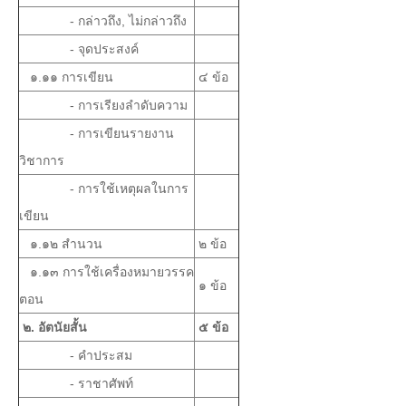
- กล่าวถึง, ไม่กล่าวถึง
- จุดประสงค์
๑.๑๑ การเขียน
๔ ข้อ
- การเรียงลำดับความ
- การเขียนรายงาน
วิชาการ
- การใช้เหตุผลในการ
เขียน
๑.๑๒ สำนวน
๒ ข้อ
๑.๑๓ การใช้เครื่องหมายวรรค
๑ ข้อ
ตอน
๒. อัตนัยสั้น
๕ ข้อ
- คำประสม
- ราชาศัพท์